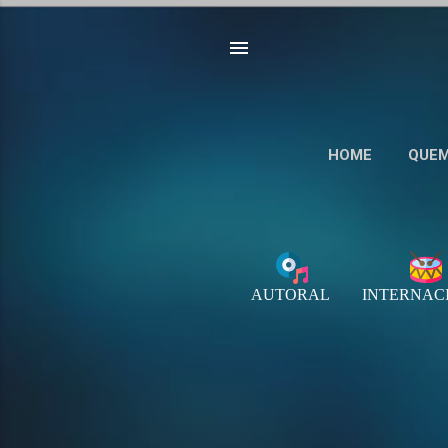
HOME
QUEM
P
o
s
AUTORAL
INTERNAC
t
a
g
e
n