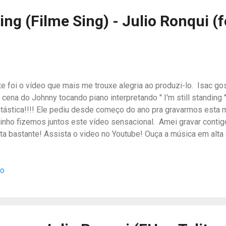
ube dos Compositores ...
ding (Filme Sing) - Julio Ronqui (f
e foi o vídeo que mais me trouxe alegria ao produzi-lo. Isac gos
 cena do Johnny tocando piano interpretando " I'm still standing 
ntástica!!!! Ele pediu desde começo do ano pra gravarmos esta
rinho fizemos juntos este vídeo sensacional. Amei gravar contigo
rta bastante! Assista o video no Youtube! Ouça a música em alta
 Band Lab x
io