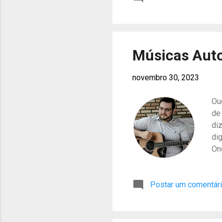
As
Bi
nas
Ta
Músicas Auto
novembro 30, 2023
Ou
de
di
di
On
al
do
Postar um comentár
SE
ma
26
em