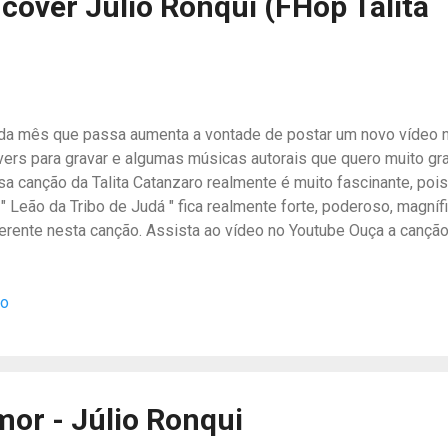
 cover Julio Ronqui (FHop Talita
da mês que passa aumenta a vontade de postar um novo vídeo n
vers para gravar e algumas músicas autorais que quero muito gr
sa canção da Talita Catanzaro realmente é muito fascinante, pois
" Leão da Tribo de Judá " fica realmente forte, poderoso, magníf
ferente nesta canção. Assista ao vídeo no Youtube Ouça a cançã
 estúdio masterizada no Band Lab. Ouça nas principais platafor
sa canção, veja a cifra no CifraClub Também estou no Perfil do
io
stagram para novidades e-mail: contato@julioronqui.com.br
mor - Júlio Ronqui