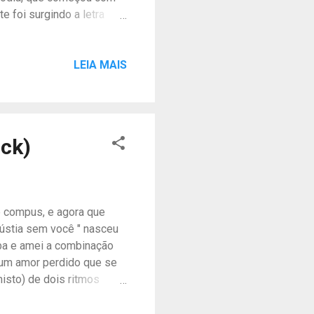
e foi surgindo a letra
ão estávamos preparados
Papai do Céu" para ter um
s de gestação! Foi uma
LEIA MAIS
antes mesmo de sua
 que você curta bastante
sima qualidade de estúdio
ock)
e compus, e agora que
gústia sem você " nasceu
ba e amei a combinação
e um amor perdido que se
isto) de dois ritmos
áudio em qualidade máxima
trado na Biblioteca