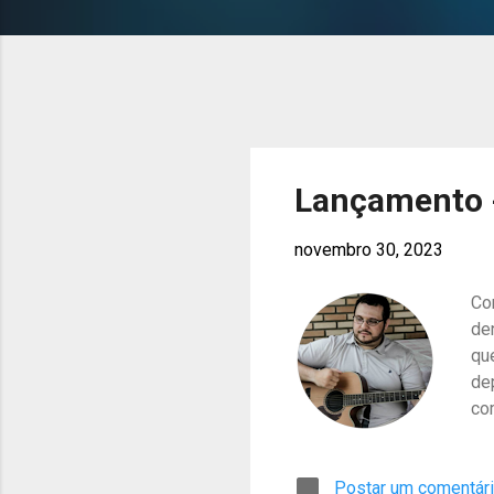
s
Lançamento -
novembro 30, 2023
Co
de
qu
de
co
nã
co
Postar um comentár
am