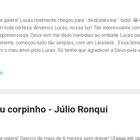
la galera! Lucas realmente chegou para ' desbalancear ' tudo! 
m toda certeza. Amamos Lucas, nossa luz! Tão interessante co
spretensiosa, Deus tem me dado melodias ao embalar Lucas para
erente, começou tudo tão simples, com um Larailailá... Essa letra 
m o meu amor pelo Lucas. Só tenho que agradecer a Deus pela v
Lucas e toda minha família. Espero que você curta bastante! Assi
ça o MP3 em qualidade de estúdio masterizado: Fonograma regi
io
mpositores do Brasil - nº 26517505d221221h091852 em 21/1
ntato@julioronqui.com.br Ouça nas principais plataformas digita
nção, veja a cifra no CifraClub Também estou no Perfil do OneR
ra novidades
u corpinho - Júlio Ronqui
la galera! Depois de mais de 6 meses sem gravar! Ufaaaa até 