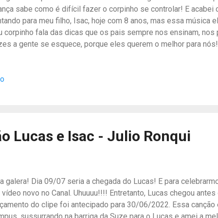
ança sabe como é difícil fazer o corpinho se controlar! E acabei
ntando para meu filho, Isac, hoje com 8 anos, mas essa música e
u corpinho fala das dicas que os pais sempre nos ensinam, nos
zes a gente se esquece, porque eles querem o melhor para nós
rtam esta canção! Meus filhotes amam D+ Estava com saudades 
cês aqui no canal. E lembrando que dia 23 tem mais um lançamen
io
reitos reservados - Fonograma registrado no Clube dos Composi
517504d221116h120608 em 16/11/22 contato@julioronqui.com.b
ndLab em alta definição masterizada em estúdio Ouça nas princip
er tocar essa canção, veja a cifra no CifraClub Também estou 
a no Instagram para n...
o Lucas e Isac - Julio Ronqui
la galera! Dia 09/07 seria a chegada do Lucas! E para celebrarm
 vídeo novo no Canal. Uhuuuu!!!! Entretanto, Lucas chegou antes
nçamento do clipe foi antecipado para 30/06/2022. Essa canção 
mpus, sussurrando na barriga da Suze para o Lucas e amei a me