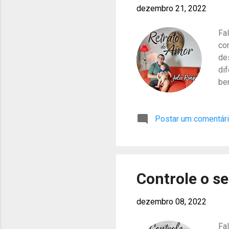
dezembro 21, 2022
Fa
co
de
dif
be
e 
Ou
Postar um comentár
Co
co
ca
pa
Controle o se
dezembro 08, 2022
Fa