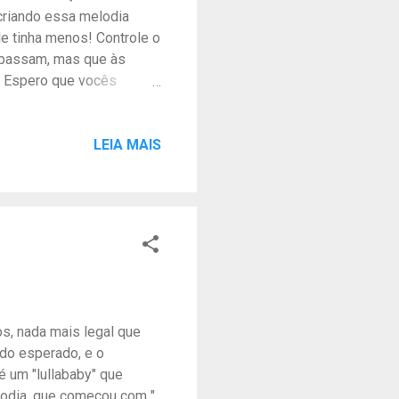
 criando essa melodia
le tinha menos! Controle o
 passam, mas que às
! Espero que vocês
em gravar um clipe para
to!! Copyrights - todos
tores do Brasil - nº
LEIA MAIS
r Música disponível no
ais plataformas digitais
no Perfil do OneRPM. Me
os, nada mais legal que
 do esperado, e o
é um "lullababy" que
lodia, que começou com "