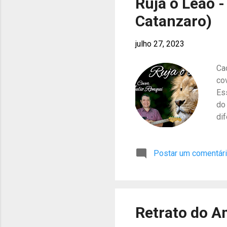
Ruja o Leão -
Catanzaro)
julho 27, 2023
Ca
co
Es
do 
di
de
es
Postar um comentár
In
Retrato do A