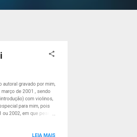
i
o autoral gravado por mim,
 março de 2001 , sendo
introdução) com violinos,
especial para mim, pois
1 ou 2002, em que pese,
 lindo que só agora
grande honra quando o
alvo engano em 2010.
LEIA MAIS