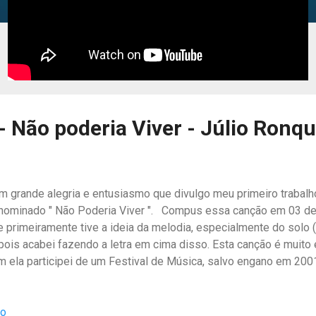
 Não poderia Viver - Júlio Ronqu
m grande alegria e entusiasmo que divulgo meu primeiro trabalh
nominado " Não Poderia Viver ". Compus essa canção em 03 de
e primeiramente tive a ideia da melodia, especialmente do solo (
pois acabei fazendo a letra em cima disso. Esta canção é muito 
m ela participei de um Festival de Música, salvo engano em 200
o venci em primeiro lugar, mas essa canção tem um arranjo muito
nsegui fazer com cordas. Ainda a respeito dessa canção, tive a 
io
igo, hoje pastor, Cantor Esney Menezes, gravou essa música, s