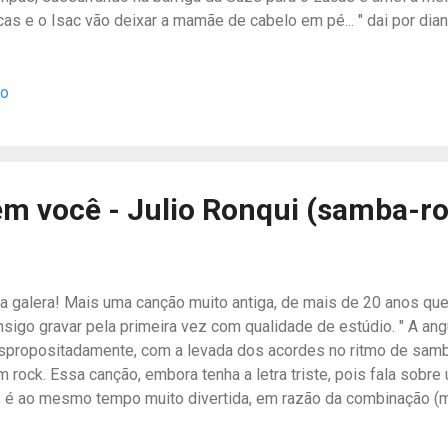
as e o Isac vão deixar a mamãe de cabelo em pé... " dai por diant
ito linda. Realmente quem conhece nossa história, sabe que n
ra a vinda do Lucas! Cremos que foi um pedido que Isac fez ao "
io
mão. E assim, tudo aconteceu, descobrimos a gravidez no 4º mê
ucura! Logo que descobrimos, tudo mudou e já amamos Lucas 
egada! Seja bem vindo filho! Glória a Deus pela sua vida! Espero
sa canção! Assista ao clipe no Youtube: Ouça a canção em altís
o Band L...
em você - Julio Ronqui (samba-r
la galera! Mais uma canção muito antiga, de mais de 20 anos qu
nsigo gravar pela primeira vez com qualidade de estúdio. " A an
spropositadamente, com a levada dos acordes no ritmo de sam
m rock. Essa canção, embora tenha a letra triste, pois fala sobr
i, é ao mesmo tempo muito divertida, em razão da combinação (m
talmente antagônicos. Espero que você curta bastante! Ouça o 
 estúdio pelo BandLab (Direitos Reservados) Copyrights® Regis