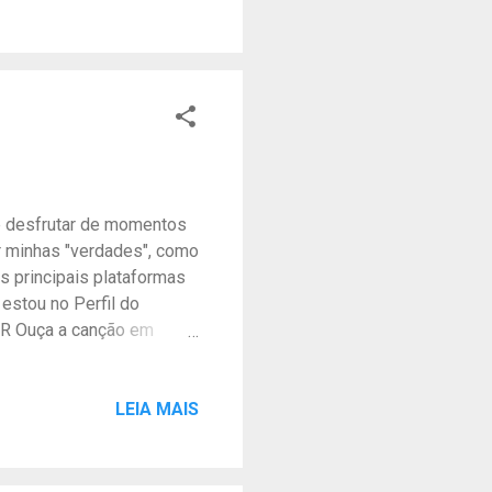
s ® (obra registrada na
@julioronqui.com.br Ouça
cifra no CifraClub
cê desfrutar de momentos
r minhas "verdades", como
s principais plataformas
estou no Perfil do
R Ouça a canção em
rama registrado no Clube
 21/12/22 CONTROLE O
pelo Band Lab,
LEIA MAIS
Brasil - nº
& Isac Ouça a canção
nograma registrado no