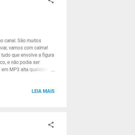
o canal. São muitos
avar, vamos com calma!
 tudo que envolve a figura
ico, e não podia ser
o em MP3 alta qualidade
mas digitais Quer tocar
 OneRPM. Me siga no
LEIA MAIS