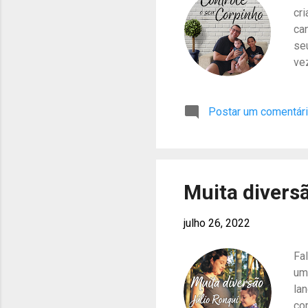
cri
ca
se
ve
cu
vo
Postar um comentár
di
26
Ba
Qu
sig
Muita diversã
julho 26, 2022
Fa
um
la
co