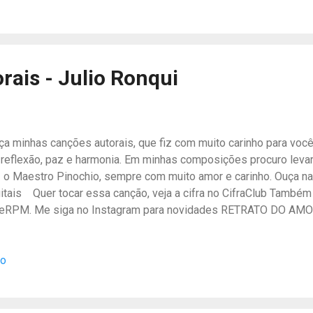
sista no Youtube: Ouça o MP3 masterizado no BandLab copyright
blioteca Nacional - Registro nº: 226240, em 23/03/2001) contato
 principais plataformas digitais Quer tocar essa canção, veja a 
mbém e...
rais - Julio Ronqui
ça minhas canções autorais, que fiz com muito carinho para vo
 reflexão, paz e harmonia. Em minhas composições procuro leva
z o Maestro Pinochio, sempre com muito amor e carinho. Ouça na
gitais Quer tocar essa canção, veja a cifra no CifraClub Também 
eRPM. Me siga no Instagram para novidades RETRATO DO AMO
tíssima qualidade de estúdio pelo Band Lab, masterizada: Fonog
s Compositores do Brasil - nº 26517505d221221h091852 em
io
U CORPINHO Ouça a canção em altíssima qualidade de estúdio 
sterizada: Fonograma registrado no Clube dos Compositores do 
517504d221116h120608 em 16/11/22 MUITA DIVERSÃO, Lucas 
 altíssima qualidade de estúdio pelo Band Lab, masterizada: Fo