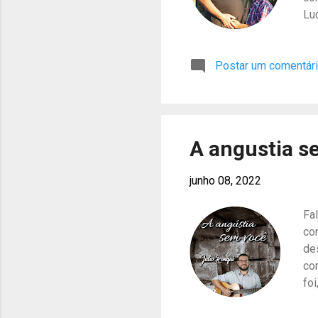
Luc
mu
pa
Postar um comentár
ir
lo
ch
es
pel
A angustia s
junho 08, 2022
Fa
co
de
co
fo
to
de