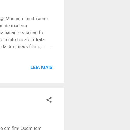
😂😂 Mas com muito amor,
mo de maneira
 nanar e esta não foi
é muito linda e retrata
ida dos meus filhos, Isac
sta ao clipe no Youtube:
strado no Clube dos
2/22
LEIA MAIS
is Quer tocar essa
PM. Me siga no Instagram
que em fim! Quem tem