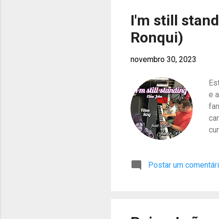
Cl
I'm still stan
Ronqui)
novembro 30, 2023
Est
e a
fa
ca
cu
no
Postar um comentár